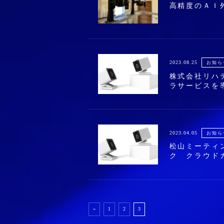
高精度のＡＩ
2023.08.25
お知ら
株式会社リハ
ラサービスを
2023.04.05
お知ら
松山ミーティ
ク クラウド
«
1
2
3