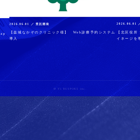
2026.06.0
2026.06.01 ／ 受託開発
【北区役所
【益城なかぞのクリニック様】 Web診療予約システム
ap
イネージを
導入
© Y
′
s BESPOKE inc.