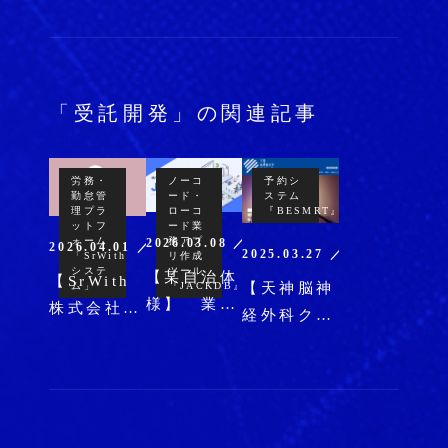
「受託開発」の関連記事
労務・
ノーコ
予約シ
勤怠管
ード・
ステム
理プラ
ローコ
『BESMRT』
ットフ
ード業
ォーム
務アプ
2026.03.08 ／ パッケージ
2026.04.01 ／ 受託開発
2025.03.27 ／ パッケージ
「SrWith
リ作成
システ
ツール
【某自治体
【SrWith
ム」
『JACKDB』
【天神脳神
様】 業務
株式会社
経外科クリ
のDXを推
様】 労
ニック
進 ―
務・勤怠管
様】 MRI
JACKDB
理プラット
ドック予約
による業務
フォーム
システムを
支援システ
「SrWith