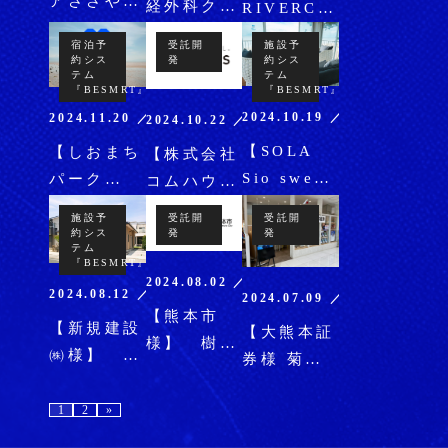
アささやま
経外科クリ
RIVERCAMP
様】 宿泊
ニック
様】 施設
宿泊予
受託開
施設予
予約システ
様】 MRI
約シス
発
予約システ
約シス
テム
テム
ム
ドック予約
ム
『BESMRT』
『BESMRT』
『BESMART』
システムを
『BESMART』
2024.10.19 ／ パッケージ
2024.11.20 ／ パッケージ
2024.10.22 ／ 受託開発
を導入
導入
を導入
【SOLA
【しおまち
【株式会社
Sio sweet
パーク
コムハウス
様】 施設
様】 宿泊
様】 ムー
施設予
受託開
受託開
予約システ
予約システ
約シス
ビーメーカ
発
発
テム
ム
ム
ーのクラウ
『BESMRT』
2024.08.02 ／ 受託開発
『BESMART』
『BESMART』
ドサービス
2024.08.12 ／ パッケージ
2024.07.09 ／ 受託開発
を導入
を導入
【熊本市
を構築
【新規建設
【大熊本証
様】 樹木
㈱様】 無
券様 菊陽
カルテデー
人展示場
カリーノプ
ターベース
に、予約シ
1
2
»
ラザ店】
構築
ステム
無人受付シ