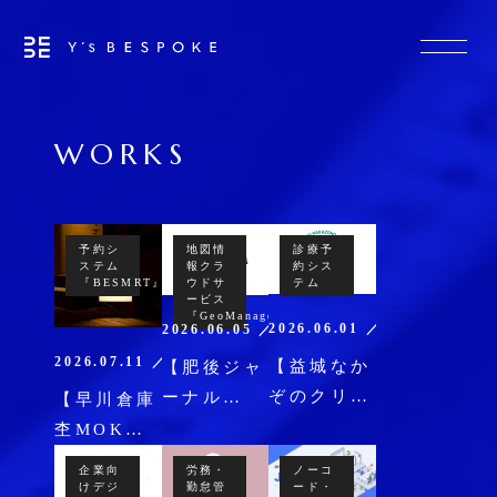
WORKS
予約シ
地図情
診療予
ステム
報クラ
約シス
『BESMRT』
ウドサ
テム
ービス
『GeoManager』
2026.06.01 ／ 受託開発
2026.06.05 ／ パッケージ
2026.07.11 ／ パッケージ
【益城なか
【肥後ジャ
ぞのクリニ
ーナル
【早川倉庫
ック様】
様】
杢MOKU
Web診療予
『GeoManager』
様】クラウ
企業向
労務・
ノーコ
約システム
によるMap
ド型スマー
けデジ
勤怠管
ード・