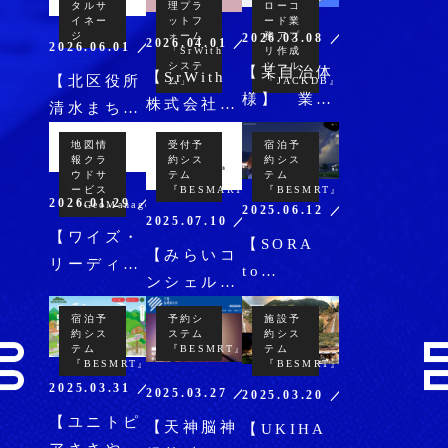
タルサ
理プラ
ローコ
導入
サービスを
トキーを導
イネー
ットフ
ード業
ジ
ォーム
務アプ
2026.03.08 ／ パッケージ
2026.04.01 ／ 受託開発
リリース
入
2026.06.01 ／ パッケージ
「SrWith
リ作成
システ
ツール
【某自治体
【SrWith
【北区役所
ム」
『JACKDB』
様】 業務
株式会社
清水まちづ
のDXを推
様】 労
くりセンタ
地図情
受付予
宿泊予
進 ―
務・勤怠管
ー様】 デ
報クラ
約シス
約シス
ウドサ
テム
テム
JACKDB
理プラット
ジタルサイ
ービス
『BESMART』
『BESMRT』
2026.01.29 ／ パッケージ
『GeoManager』
による業務
2025.06.12 ／ パッケージ
フォーム
ネージを導
2025.07.10 ／ パッケージ
支援システ
【ワイズ・
「SrWith
入
【SORA
【みらいコ
ムを導入
リーディン
システム」
to
ンシェルジ
グ様】 地
を構築
DAICHI
ュ様】 受
図情報クラ
宿泊予
予約シ
施設予
様】 宿泊
約シス
付予約シス
ステム
約シス
ウドサービ
テム
『BESMRT』
テム
予約システ
テム
『BESMRT』
『BESMRT』
ス
ム
2025.03.31 ／ パッケージ
『BESMART』
2025.03.27 ／ パッケージ
2025.03.20 ／ パッケージ
『GeoManager』
『BESMART』
を導入
【ユニトピ
を導入
【天神脳神
【UKIHA
を導入